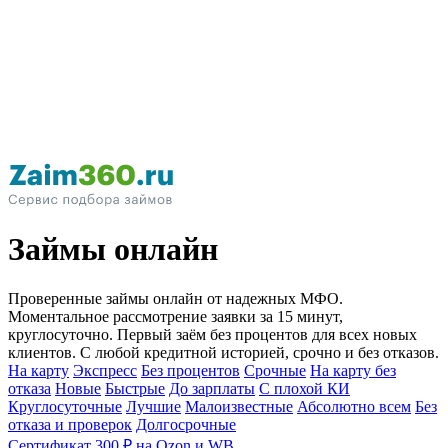
Займы онлайн
Проверенные займы онлайн от надежных МФО.
Моментальное рассмотрение заявки за 15 минут,
круглосуточно. Первый заём без процентов для всех новых
клиентов. С любой кредитной историей, срочно и без отказов.
На карту
Экспресс
Без процентов
Срочные
На карту без
отказа
Новые
Быстрые
До зарплаты
С плохой КИ
Круглосуточные
Лучшие
Малоизвестные
Абсолютно всем
Без
отказа и проверок
Долгосрочные
Сертификат 300 ₽ на Ozon и WB