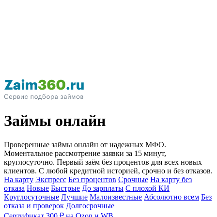
Займы онлайн
Проверенные займы онлайн от надежных МФО.
Моментальное рассмотрение заявки за 15 минут,
круглосуточно. Первый заём без процентов для всех новых
клиентов. С любой кредитной историей, срочно и без отказов.
На карту
Экспресс
Без процентов
Срочные
На карту без
отказа
Новые
Быстрые
До зарплаты
С плохой КИ
Круглосуточные
Лучшие
Малоизвестные
Абсолютно всем
Без
отказа и проверок
Долгосрочные
Сертификат 300 ₽ на Ozon и WB